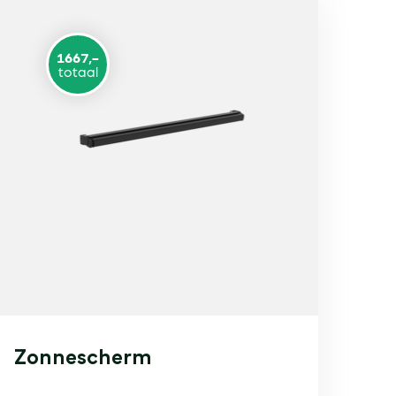
1667,-
totaal
Zonnescherm