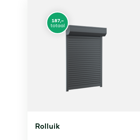
187,-
totaal
Rolluik