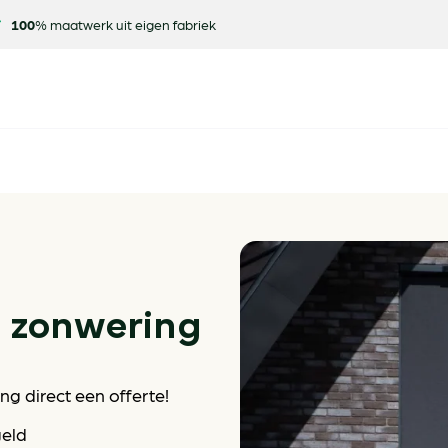
100
% maatwerk uit eigen fabriek
e zonwering
g direct een offerte!
geld