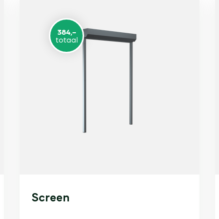
384,-
totaal
Screen