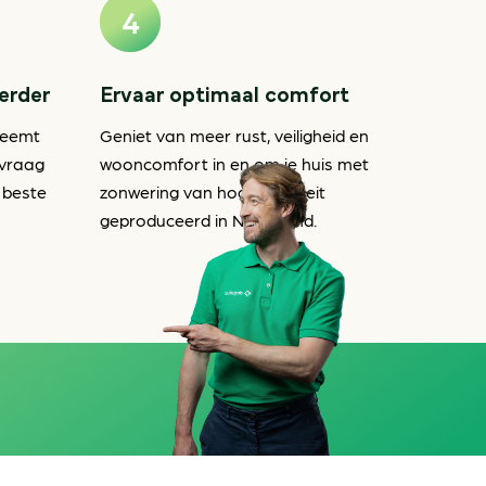
verder
Ervaar optimaal comfort
neemt
Geniet van meer rust, veiligheid en
nvraag
wooncomfort in en om je huis met
 beste
zonwering van hoge kwaliteit
geproduceerd in Nederland.