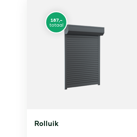
187,-
totaal
Rolluik