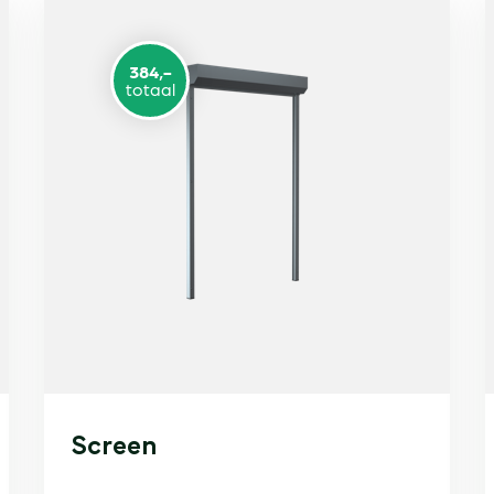
384,-
totaal
Screen