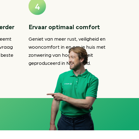
verder
Ervaar optimaal comfort
neemt
Geniet van meer rust, veiligheid en
nvraag
wooncomfort in en om je huis met
 beste
zonwering van hoge kwaliteit
geproduceerd in Nederland.