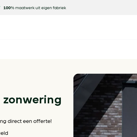
100
% maatwerk uit eigen fabriek
e zonwering
g direct een offerte!
geld