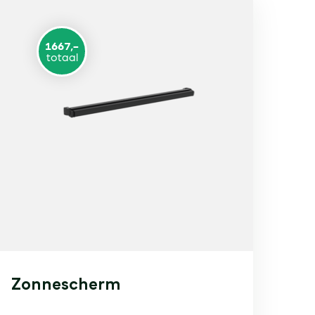
1667,-
totaal
Zonnescherm