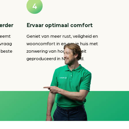
verder
Ervaar optimaal comfort
neemt
Geniet van meer rust, veiligheid en
nvraag
wooncomfort in en om je huis met
 beste
zonwering van hoge kwaliteit
geproduceerd in Nederland.