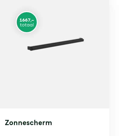
1667,-
totaal
Zonnescherm