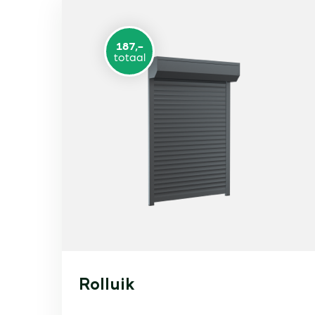
187,-
totaal
Rolluik