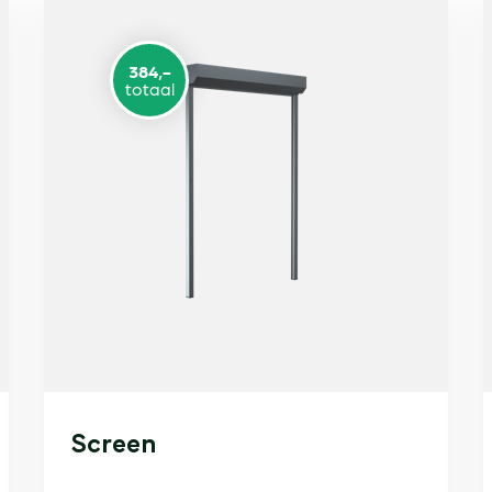
384,-
totaal
Screen