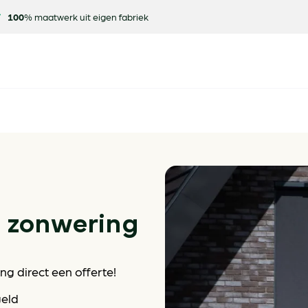
100
% maatwerk uit eigen fabriek
e zonwering
g direct een offerte!
geld